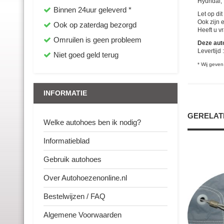
Hyundai,
Binnen 24uur geleverd *
Let op di
Ook zijn 
Ook op zaterdag bezorgd
Heeft u v
Omruilen is geen probleem
Deze aut
Levertijd
Niet goed geld terug
* Wij geven
INFORMATIE
GERELAT
Welke autohoes ben ik nodig?
Informatieblad
Gebruik autohoes
Over Autohoezenonline.nl
Bestelwijzen / FAQ
Algemene Voorwaarden