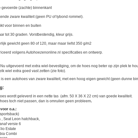
 gevoerde (zachte) binnenkant
nde zware kwaliteit (geen PU of tybond rommel).
kt voor binnen en buiten
 tot 30 graden. Vorstbestendig, kleur grijs.
lijk gewicht geen 80 of 120, maar maar liefst 350 g/m2
iceerd volgens Autohoezenonline.nl specificaties en ontwerp.
Nu uitgevoerd met extra wiel-bevestiging, om de hoes nog beter op zijn plek te h
elk wiel extra goed vast zetten (zie foto).
it is een autohoes van zware kwaliteit, met een hoog eigen gewicht (geen dunne bi
g:
oes wordt geleverd in een nette tas (afm. 50 X 36 X 22 cm) van goede kwaliteit.
hoes toch niet passen, dan is omruilen geen probleem
.
voor o.a.:
(sportsback)
a , Seat Leon hatchback,
anaf versie 6
lio Estate
bia Combi