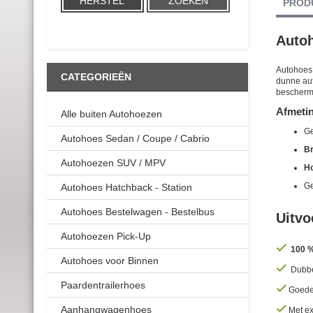
HERSTEL
ZOEKEN
PROD
Autoh
Autohoes 
CATEGORIEËN
dunne aut
beschermi
Afmeti
Alle buiten Autohoezen
Ge
Autohoes Sedan / Coupe / Cabrio
Br
Autohoezen SUV / MPV
Ho
Ge
Autohoes Hatchback - Station
Autohoes Bestelwagen - Bestelbus
Uitvo
Autohoezen Pick-Up
100 %
Autohoes voor Binnen
Dubbel
Paardentrailerhoes
Goede 
Aanhangwagenhoes
Met ex