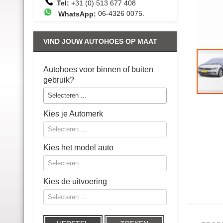
Tel:
+31 (0) 513 677 408
WhatsApp:
06-4326 0075
.
VIND JOUW AUTOHOES OP MAAT
Autohoes voor binnen of buiten
gebruik?
Selecteren ...
Ga
naar
Kies je Automerk
het
begin
Selecteren ...
van
de
afbeeldin
Kies het model auto
gallerij
Selecteren ...
Kies de uitvoering
Selecteren ...