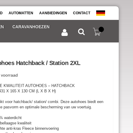
AD
AUTOMATTEN
AANBIEDINGEN
CONTACT
EN
CARAVANHOEZEN
Winkelwagen
Inloggen
hoes Hatchback / Station 2XL
 voorraad
E KWALITEIT AUTOHOES – HATCHBACK
 431 X 165 X 130 CM (L
X
B X H)
kt voor hatchback/ station/ combi. Deze autohoes biedt een
te pasvorm en optimale bescherming van uw voertuig.
% waterdicht
bellaagse kwaliteit
hte anti-kras Fleece binnenvoering