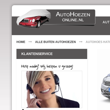
Ga
naar
de
inhoud
AUT
HOME
ALLE BUITEN AUTOHOEZEN
AUTOHOES HATC
Ga
KLANTENSERVICE
naar
het
einde
Hulp nodig? Wij helpen u graag!
van
de
afbeeldin
gallerij