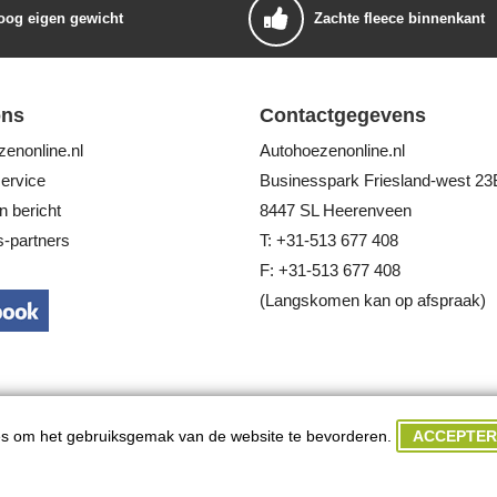
oog eigen gewicht
Zachte fleece binnenkant
ons
Contactgegevens
enonline.nl
Autohoezenonline.nl
ervice
Businesspark Friesland-west 23
n bericht
8447 SL Heerenveen
-partners
T: +31-513 677 408
F: +31-513 677 408
(Langskomen kan op afspraak)
ACCEPTER
s om het gebruiksgemak van de website te bevorderen.
© 2025 Autohoezenonline.nl. Alle rechten voorbehouden.