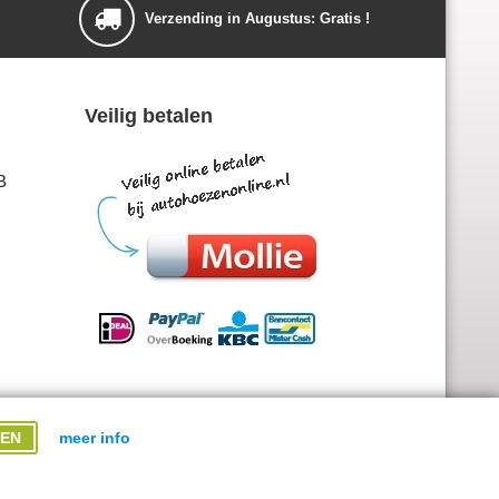
Verzending in Augustus: Gratis !
Veilig betalen
B
EN
meer info