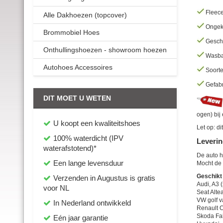
Fleece
Alle Dakhoezen (topcover)
Ongeke
Brommobiel Hoes
Geschi
Onthullingshoezen - showroom hoezen
Wasbaar
Autohoes Accessoires
Soorter
Gefabr
DIT MOET U WETEN
ogen) bij 
U koopt een kwaliteitshoes
Let op: d
100% waterdicht (IPV
Leverin
waterafstotend)*
De auto h
Een lange levensduur
Mocht de 
Geschikt 
Verzenden in Augustus
is gratis
Audi, A3 
voor NL
Seat Alte
VW golf v
In Nederland ontwikkeld
Renault C
Skoda Fa
Eén jaar garantie