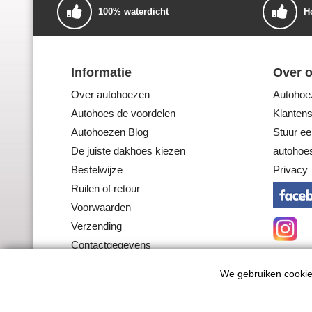
100% waterdicht
H
Informatie
Over 
Over autohoezen
Autohoez
Autohoes de voordelen
Klantens
Autohoezen Blog
Stuur ee
De juiste dakhoes kiezen
autohoes
Bestelwijze
Privacy
Ruilen of retour
Voorwaarden
Verzending
Contactgegevens
We gebruiken cookie