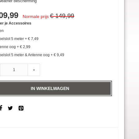
-weather bescherming
ale
09,99
€ 149,99
Normale prijs
ier je Accessoires
en
elslot 5 meter
+
€ 7,49
tenne oog
+
€ 2,99
elslot 5 meter & Antenne oog
+
€ 9,49
+
IN WINKELWAGEN