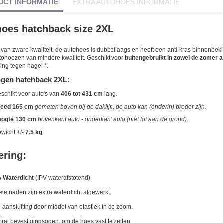
UCT INFORMATIE
EXTRA AUTOHOES INFORMATIE
oes hatchback size 2XL
van zware kwaliteit, de autohoes is dubbellaags en heeft een anti-kras binnenbekle
ohoezen van mindere kwaliteit. Geschikt voor
buitengebruikt in zowel de zomer a
ng tegen hagel *.
ngen hatchback 2XL:
schikt voor auto's van
406 tot 431 cm
lang.
eed 165 cm
gemeten boven bij de daklijn, de auto kan (onderin) breder zijn.
ogte 130 cm
bovenkant auto - onderkant auto (niet tot aan de grond).
wicht +/-
7.5 kg
ering:
 Waterdicht
(IPV waterafstotend)
e naden zijn extra waterdicht afgewerkt.
aansluiting door middel van elastiek in de zoom.
tra bevestigingsogen, om de hoes vast te zetten