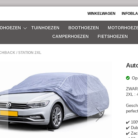
WINKELWAGEN
INFOBL
OHOEZEN
TUINHOEZEN
BOOTHOEZEN
MOTORHOEZ
CAMPERHOEZEN
FIETSHOEZEN
HBACK / STATION 2XL
Auto
Op
ZWAR
gen-
2XL :
Geschi
perfec
✔️ 100
✔️ Dub
✔️ Zac