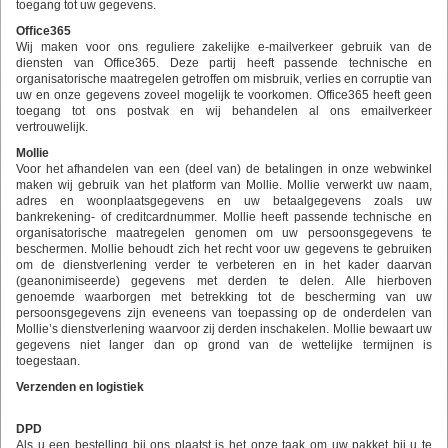
toegang tot uw gegevens.
Office365
Wij maken voor ons reguliere zakelijke e-mailverkeer gebruik van de
diensten van Office365. Deze partij heeft passende technische en
organisatorische maatregelen getroffen om misbruik, verlies en corruptie van
uw en onze gegevens zoveel mogelijk te voorkomen. Office365 heeft geen
toegang tot ons postvak en wij behandelen al ons emailverkeer
vertrouwelijk.
Mollie
Voor het afhandelen van een (deel van) de betalingen in onze webwinkel
maken wij gebruik van het platform van Mollie. Mollie verwerkt uw naam,
adres en woonplaatsgegevens en uw betaalgegevens zoals uw
bankrekening- of creditcardnummer. Mollie heeft passende technische en
organisatorische maatregelen genomen om uw persoonsgegevens te
beschermen. Mollie behoudt zich het recht voor uw gegevens te gebruiken
om de dienstverlening verder te verbeteren en in het kader daarvan
(geanonimiseerde) gegevens met derden te delen. Alle hierboven
genoemde waarborgen met betrekking tot de bescherming van uw
persoonsgegevens zijn eveneens van toepassing op de onderdelen van
Mollie’s dienstverlening waarvoor zij derden inschakelen. Mollie bewaart uw
gegevens niet langer dan op grond van de wettelijke termijnen is
toegestaan.
Verzenden en logistiek
DPD
Als u een bestelling bij ons plaatst is het onze taak om uw pakket bij u te