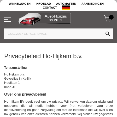
Ga
WINKELWAGEN
INFOBLAD
AUTOMATTEN
AANBIEDINGEN
naar
CONTACT
de
inhoud
Win
Toggle Nav
ZO
Privacybeleid Ho-Hijkam b.v.
Tenaamstelling
Ho Hijkam b.v.
Gevestigs in Katlijk
Houtlaan 1
8455 JL
Over ons privacybeleid
Ho hijkam BV geeft veel om uw privacy, Wij verwerken daarom uitsluitend
gegevens die wij nodig hebben voor (het verbeteren van) onze
dienstverlening en gaan zorgvuldig om met de informatie die wij over u en
uw gebruik van onze diensten hebben verzameld. Wij stellen uw gegevens