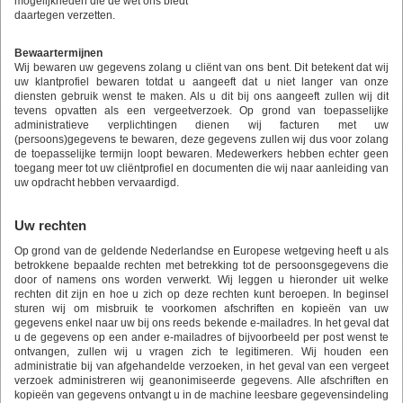
mogelijkheden die de wet ons biedt
daartegen verzetten.
Bewaartermijnen
Wij bewaren uw gegevens zolang u cliënt van ons bent. Dit betekent dat wij
uw klantprofiel bewaren totdat u aangeeft dat u niet langer van onze
diensten gebruik wenst te maken. Als u dit bij ons aangeeft zullen wij dit
tevens opvatten als een vergeetverzoek. Op grond van toepasselijke
administratieve verplichtingen dienen wij facturen met uw
(persoons)gegevens te bewaren, deze gegevens zullen wij dus voor zolang
de toepasselijke termijn loopt bewaren. Medewerkers hebben echter geen
toegang meer tot uw cliëntprofiel en documenten die wij naar aanleiding van
uw opdracht hebben vervaardigd.
Uw rechten
Op grond van de geldende Nederlandse en Europese wetgeving heeft u als
betrokkene bepaalde rechten met betrekking tot de persoonsgegevens die
door of namens ons worden verwerkt. Wij leggen u hieronder uit welke
rechten dit zijn en hoe u zich op deze rechten kunt beroepen. In beginsel
sturen wij om misbruik te voorkomen afschriften en kopieën van uw
gegevens enkel naar uw bij ons reeds bekende e-mailadres. In het geval dat
u de gegevens op een ander e-mailadres of bijvoorbeeld per post wenst te
ontvangen, zullen wij u vragen zich te legitimeren. Wij houden een
administratie bij van afgehandelde verzoeken, in het geval van een vergeet
verzoek administreren wij geanonimiseerde gegevens. Alle afschriften en
kopieën van gegevens ontvangt u in de machine leesbare gegevensindeling