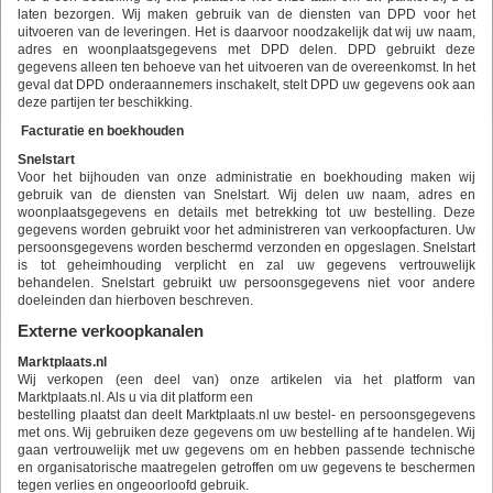
laten bezorgen. Wij maken gebruik van de diensten van DPD voor het
uitvoeren van de leveringen. Het is daarvoor noodzakelijk dat wij uw naam,
adres en woonplaatsgegevens met DPD delen. DPD gebruikt deze
gegevens alleen ten behoeve van het uitvoeren van de overeenkomst. In het
geval dat DPD onderaannemers inschakelt, stelt DPD uw gegevens ook aan
deze partijen ter beschikking.
Facturatie en boekhouden
Snelstart
Voor het bijhouden van onze administratie en boekhouding maken wij
gebruik van de diensten van Snelstart. Wij delen uw naam, adres en
woonplaatsgegevens en details met betrekking tot uw bestelling. Deze
gegevens worden gebruikt voor het administreren van verkoopfacturen. Uw
persoonsgegevens worden beschermd verzonden en opgeslagen. Snelstart
is tot geheimhouding verplicht en zal uw gegevens vertrouwelijk
behandelen. Snelstart gebruikt uw persoonsgegevens niet voor andere
doeleinden dan hierboven beschreven.
Externe verkoopkanalen
Marktplaats.nl
Wij verkopen (een deel van) onze artikelen via het platform van
Marktplaats.nl. Als u via dit platform een
bestelling plaatst dan deelt Marktplaats.nl uw bestel- en persoonsgegevens
met ons. Wij gebruiken deze gegevens om uw bestelling af te handelen. Wij
gaan vertrouwelijk met uw gegevens om en hebben passende technische
en organisatorische maatregelen getroffen om uw gegevens te beschermen
tegen verlies en ongeoorloofd gebruik.