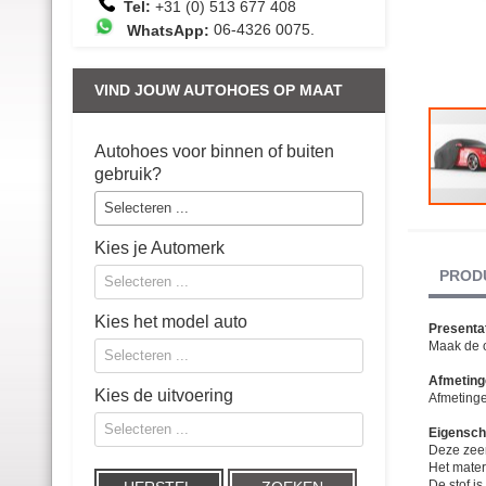
Tel:
+31 (0) 513 677 408
WhatsApp:
06-4326 0075
.
VIND JOUW AUTOHOES OP MAAT
Autohoes voor binnen of buiten
gebruik?
Selecteren ...
Ga
naar
Kies je Automerk
het
begin
PROD
Selecteren ...
van
de
afbeeldin
Kies het model auto
Presenta
gallerij
Maak de o
Selecteren ...
Afmeting
Kies de uitvoering
Afmeting
Selecteren ...
Eigensch
Deze zeer
Het mater
De stof i