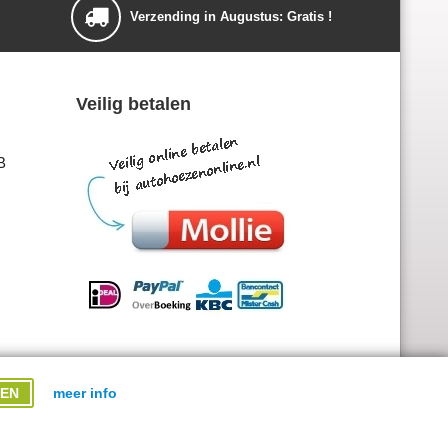
Verzending in Augustus: Gratis !
Veilig betalen
B
EN
meer info