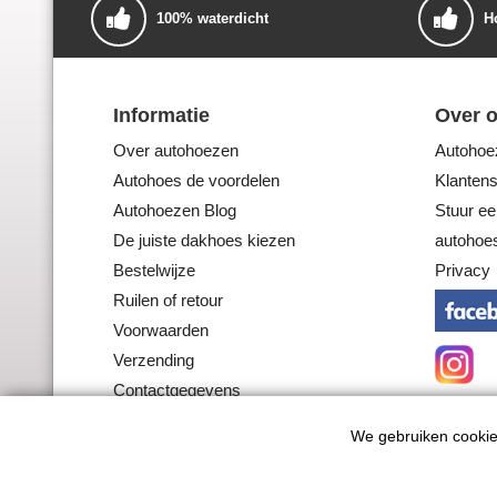
100% waterdicht
H
Informatie
Over 
Over autohoezen
Autohoez
Autohoes de voordelen
Klantens
Autohoezen Blog
Stuur ee
De juiste dakhoes kiezen
autohoes
Bestelwijze
Privacy
Ruilen of retour
Voorwaarden
Verzending
Contactgegevens
We gebruiken cookie