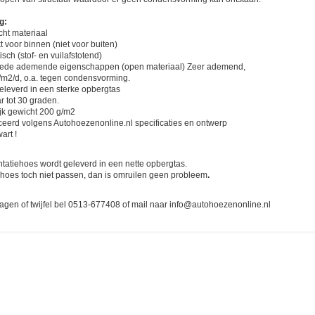
g:
ht materiaal
t voor binnen (niet voor buiten)
tisch (stof- en vuilafstotend)
oede ademende eigenschappen (open materiaal) Zeer ademend,
m2/d, o.a. tegen condensvorming.
eleverd in een sterke opbergtas
 tot 30 graden.
ijk gewicht 200 g/m2
ceerd volgens Autohoezenonline.nl specificaties en ontwerp
art !
:
tatiehoes wordt geleverd in een nette opbergtas.
hoes toch niet passen, dan is omruilen geen probleem
.
ragen of twijfel bel 0513-677408 of mail naar
info@autohoezenonline.nl