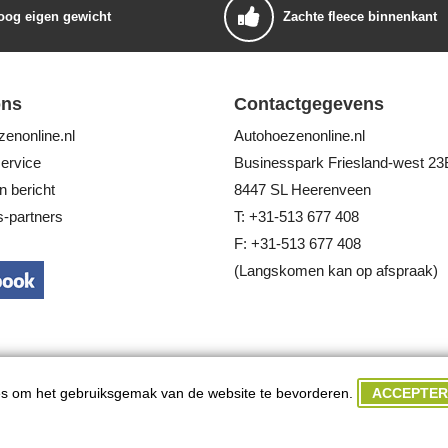
oog eigen gewicht
Zachte fleece binnenkant
ons
Contactgegevens
enonline.nl
Autohoezenonline.nl
ervice
Businesspark Friesland-west 23
n bericht
8447 SL Heerenveen
-partners
T: +31-513 677 408
F: +31-513 677 408
(Langskomen kan op afspraak)
ACCEPTER
s om het gebruiksgemak van de website te bevorderen.
© 2025 Autohoezenonline.nl. Alle rechten voorbehouden.