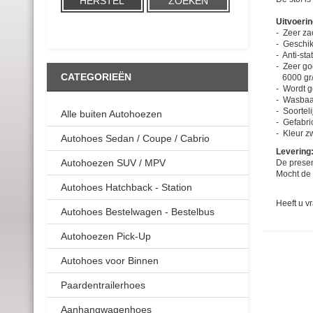
HERSTEL
ZOEKEN
Uitvoerin
-
Zeer zac
- Geschik
- Anti-sta
- Zeer g
CATEGORIEËN
6000 gr/
- Wordt g
- Wasbaar
- Soortel
Alle buiten Autohoezen
- Gefabri
- Kleur zw
Autohoes Sedan / Coupe / Cabrio
Levering
Autohoezen SUV / MPV
De presen
Mocht de 
Autohoes Hatchback - Station
Heeft u v
Autohoes Bestelwagen - Bestelbus
Autohoezen Pick-Up
Autohoes voor Binnen
Paardentrailerhoes
Aanhangwagenhoes