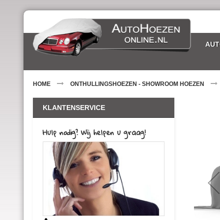
Ga
naar
de
inhoud
AUT
HOME
ONTHULLINGSHOEZEN - SHOWROOM HOEZEN
Ga
KLANTENSERVICE
naar
het
einde
Hulp nodig? Wij helpen u graag!
van
de
afbeeldin
gallerij