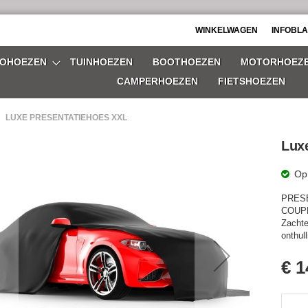
WINKELWAGEN
INFOBL
OHOEZEN
TUINHOEZEN
BOOTHOEZEN
MOTORHOEZ
CAMPERHOEZEN
FIETSHOEZEN
LUXE PRESENTATIEHOES XXL
Lux
Op
PRES
gen-
COUPE
Zachte
onthul
Speci
€ 1
prijs