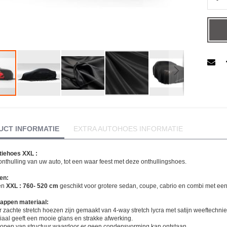
-
UCT INFORMATIE
EXTRA AUTOHOES INFORMATIE
gen-
tiehoes XXL :
nthulling van uw auto, tot een waar feest met deze onthullingshoes.
en:
en
XXL : 760- 520 cm
geschikt voor grotere sedan, coupe, cabrio en combi met een
appen materiaal:
 zachte stretch hoezen zijn gemaakt van 4-way stretch lycra met satijn weeftechniek
iaal geeft een mooie glans en strakke afwerking.
s open van structuur waardoor er geen condensvorming kan ontstaan.