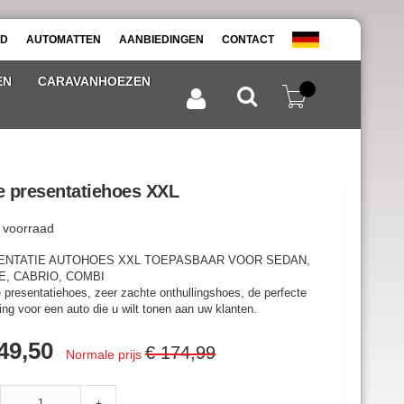
AD
AUTOMATTEN
AANBIEDINGEN
CONTACT
EN
CARAVANHOEZEN
Winkelwagen
Inloggen
e presentatiehoes XXL
 voorraad
ENTATIE AUTOHOES XXL TOEPASBAAR VOOR SEDAN,
, CABRIO, COMBI
 presentatiehoes, zeer zachte onthullingshoes, de perfecte
ling voor een auto die u wilt tonen aan uw klanten.
ale
49,50
€ 174,99
Normale prijs